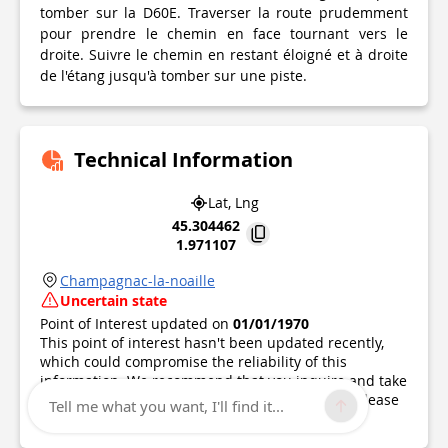
tomber sur la D60E. Traverser la route prudemment
pour prendre le chemin en face tournant vers le
droite. Suivre le chemin en restant éloigné et à droite
de l'étang jusqu'à tomber sur une piste.
Technical Information
Lat, Lng
45.304462
1.971107
Champagnac-la-noaille
Uncertain state
Point of Interest updated on
01/01/1970
This point of interest hasn't been updated recently,
which could compromise the reliability of this
information. We recommend that you inquire and take
all necessary precautions. If you're the author, please
Tell me what you want, I'll find it...
verify your information.