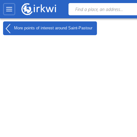
More points of interest around
Saint-Pastour