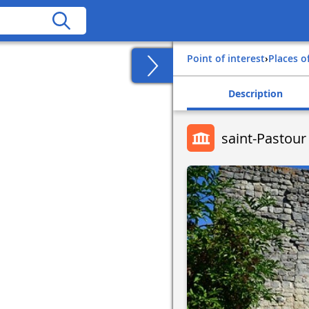
Point of interest
›
Places o
Description
saint-Pastour