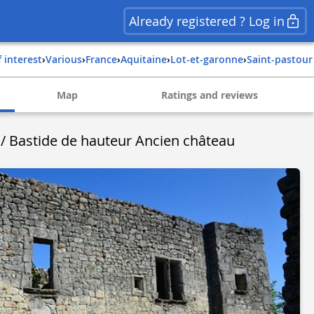
Already registered ? Log in
f interest
›
Various
›
france
›
aquitaine
›
lot-et-garonne
›
saint-pastour
Map
Ratings and reviews
 / Bastide de hauteur Ancien château