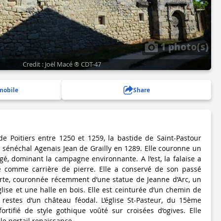
1 photo(s)
Credit : Joël Macé ® CDT-47
mobile
Share
e Poitiers entre 1250 et 1259, la bastide de Saint-Pastour
 sénéchal Agenais Jean de Grailly en 1289. Elle couronne un
ngé, dominant la campagne environnante. A l’est, la falaise a
sée comme carrière de pierre. Elle a conservé de son passé
orte, couronnée récemment d’une statue de Jeanne d’Arc, un
église et une halle en bois. Elle est ceinturée d’un chemin de
restes d’un château féodal. L’église St-Pasteur, du 15ème
fortifié de style gothique voûté sur croisées d’ogives. Elle
 portail renaissance.