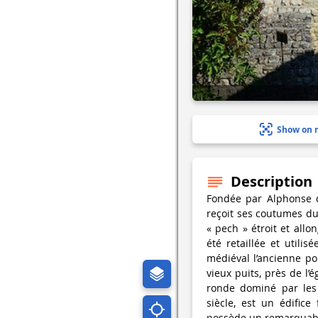
Show on 
Description
Fondée par Alphonse d
reçoit ses coutumes du
« pech » étroit et allo
été retaillée et utili
médiéval l’ancienne p
vieux puits, près de l’
ronde dominé par les 
siècle, est un édifice 
possède un remarquable