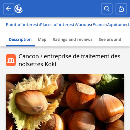
Point of interest
›
Places of interest
›
Various
›
france
›
aquitaine
›
Description
Map
Ratings and reviews
See around
Cancon / entreprise de traitement des
noisettes Koki