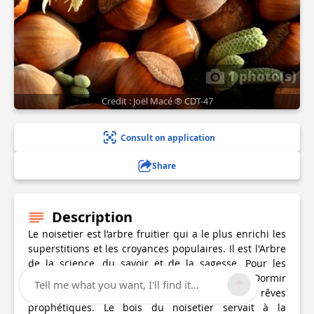
1 photo(s)
Credit : Joël Macé ® CDT-47
Consult on application
Share
Description
Le noisetier est l’arbre fruitier qui a le plus enrichi les
superstitions et les croyances populaires. Il est l'Arbre
de la science, du savoir et de la sagesse. Pour les
civilisations celtiques c'était un arbre magique. Dormir
Tell me what you want, I'll find it...
sous l’ombrage d’un noisetier, provoque des rêves
prophétiques. Le bois du noisetier servait à la