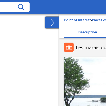
Point of interest
›
Places o
Description
Les marais du