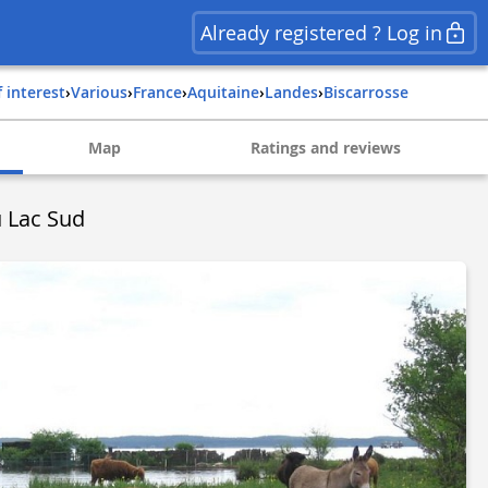
Already registered ? Log in
f interest
›
Various
›
france
›
aquitaine
›
landes
›
biscarrosse
Map
Ratings and reviews
 Lac Sud