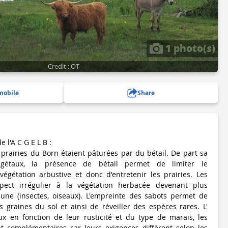
1 photo(s)
Credit : OT
mobile
Share
e l'A C G E L B :
 prairies du Born étaient pâturées par du bétail. De part sa
gétaux, la présence de bétail permet de limiter le
égétation arbustive et donc d'entretenir les prairies. Les
ect irrégulier à la végétation herbacée devenant plus
aune (insectes, oiseaux). L'empreinte des sabots permet de
es graines du sol et ainsi de réveiller des espèces rares. L'
x en fonction de leur rusticité et du type de marais, les
t complémentaires car leurs exigences diffèrent selon les