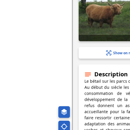
Show on 
Description
Le bétail sur les parcs d
Au début du siècle les
consommation de vé
développement de la v
refus donnent un asp
accueillante pour la f
faire ressortir certain
adaptation des animau
vaches et chevaux son