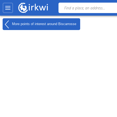
More points of interest around
Biscarrosse