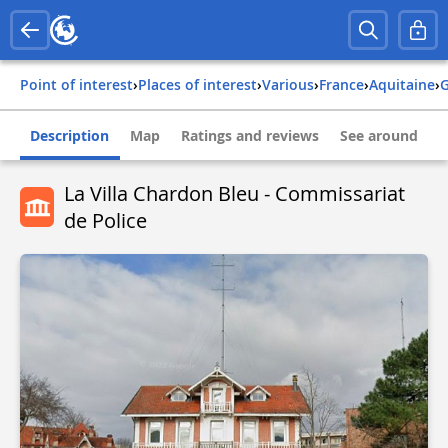
Point of interest
›
Places of interest
›
Various
›
france
›
aquitaine
›
Description
Map
Ratings and reviews
See around
La Villa Chardon Bleu - Commissariat
de Police