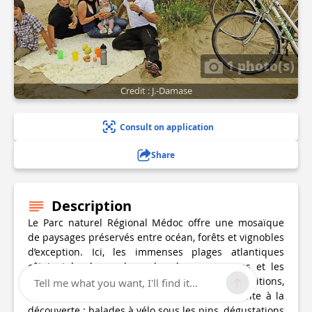
1 photo(s)
Credit : J.-Damase
Consult on application
Share
Description
Le Parc naturel Régional Médoc offre une mosaïque
de paysages préservés entre océan, forêts et vignobles
d’exception. Ici, les immenses plages atlantiques
côtoient les lacs calmes, les dunes sauvages et les
châteaux prestigieux du Médoc. Riche de traditions,
Tell me what you want, I'll find it...
de nature et d’art de vivre, le PNR Médoc invite à la
découverte : balades à vélo sous les pins, dégustations