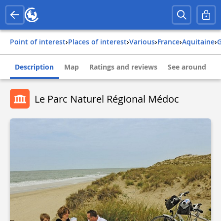
Point of interest
›
Places of interest
›
Various
›
france
›
aquitaine
›
Description
Map
Ratings and reviews
See around
Le Parc Naturel Régional Médoc