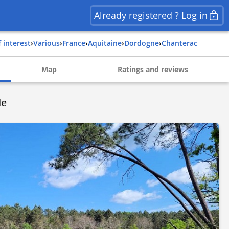
Already registered ? Log in
f interest
›
Various
›
france
›
aquitaine
›
dordogne
›
chanterac
Map
Ratings and reviews
de