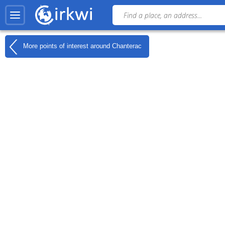
More points of interest around
Chanterac