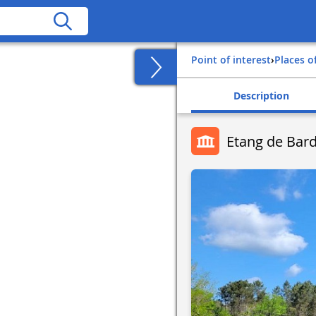
Point of interest
›
Places o
Description
Etang de Bar