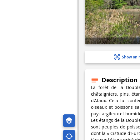
Show on 
Description
La forêt de la Doubl
châtaigniers, pins, ét
d’Ataux. Cela lui conf
oiseaux et poissons sa
pays argileux et humid
Les étangs de la Double,
sont peuplés de poiss
dont la « Cistude d'Eu
Vue sur l'étang privé d