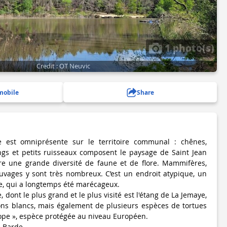
1 photo(s)
Credit : OT Neuvic
mobile
Share
e est omniprésente sur le territoire communal : chênes,
angs et petits ruisseaux composent le paysage de Saint Jean
ère une grande diversité de faune et de flore. Mammifères,
uvages y sont très nombreux. C’est un endroit atypique, un
e, qui a longtemps été marécageux.
 dont le plus grand et le plus visité est l'étang de La Jemaye,
ons blancs, mais également de plusieurs espèces de tortues
rope », espèce protégée au niveau Européen.
e Barde.