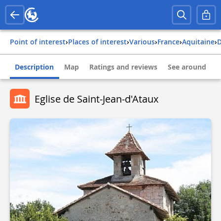
Point of interest
›
Places of interest
›
Various
›
france
›
aquitaine
›
Description
Map
Ratings and reviews
See around
Eglise de Saint-Jean-d'Ataux