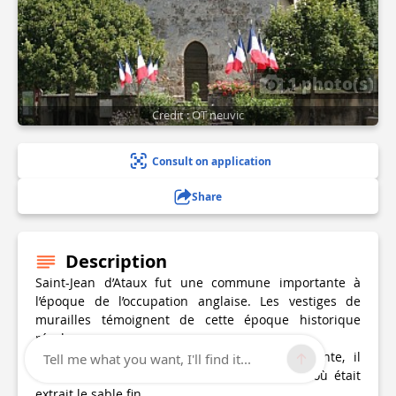
1 photo(s)
Credit : OT neuvic
Consult on application
Share
Description
Saint-Jean d’Ataux fut une commune importante à
l’époque de l’occupation anglaise. Les vestiges de
murailles témoignent de cette époque historique
révolue.
L’industrie du verre y était autrefois florissante, il
Tell me what you want, I'll find it...
existe d’ailleurs un lieu-dit « Les Verrières » où était
extrait le sable fin.