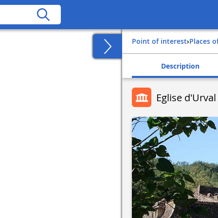
Point of interest
›
Places o
Description
Eglise d'Urval