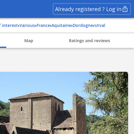
Already registered ? Log in
f interest
›
Various
›
france
›
aquitaine
›
dordogne
›
urval
Map
Ratings and reviews