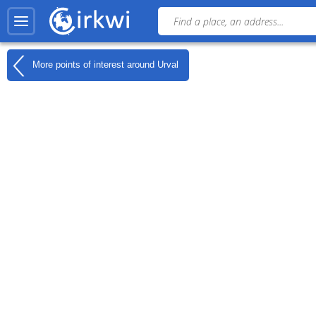
More points of interest around
Urval