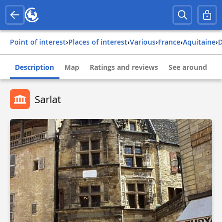
Point of interest
›
Places of interest
›
Various
›
france
›
aquitaine
›
Description
Map
Ratings and reviews
See around
Sarlat