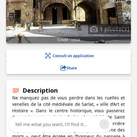
1 photo(s)
Credit : cd24
Consult on application
Share
Description
Ne manquez pas de vous perdre dans les ruelles et
venelles de la cité médiévale de Sarlat, « ville d’Art et
Histoire ». Dans le centre historique, vous passerez
devant la maison de La Boétie, la cathédrale Saint
Sacerdos, ancienne abbaye bénédictine derrière
Tell me what you want, I'll find it...
laquelle vous apercevrez l’énigmatique « lanterne des
morts », peut être érigée en l’honneur du passage à