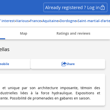
Already registered ? Log in
f interest
›
Various
›
france
›
aquitaine
›
dordogne
›
saint-martial-d'art
Map
Ratings and reviews
llas
mobile
Share
l et unique par son architecture imposante, témoin des
ndustrielles liées à la force hydraulique. Expositions et
tente. Possibilité de promenades en gabares en saison.