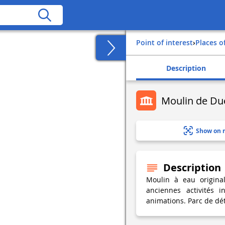
Point of interest
›
Places o
Description
Moulin de Due
Show on 
Description
Moulin à eau origina
anciennes activités i
animations. Parc de dé