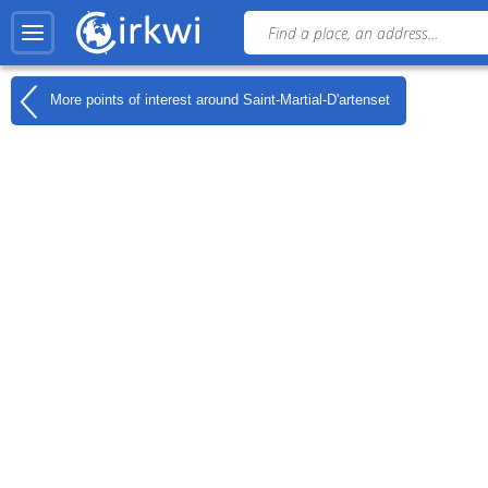
More points of interest around
Saint-Martial-D'artenset