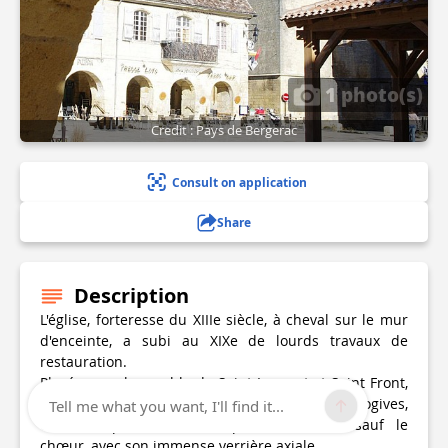
1 photo(s)
Credit : Pays de Bergerac
Consult on application
Share
Description
L'église, forteresse du XIIIe siècle, à cheval sur le mur
d'enceinte, a subi au XIXe de lourds travaux de
restauration.
Placée sous le vocable de Saint Laurent et Saint Front,
elle dessine un vaste rectangle de six travées d’ogives,
Tell me what you want, I'll find it...
éclairées par des baies parcimonieuses, sauf le
chœur, avec son immense verrière axiale.