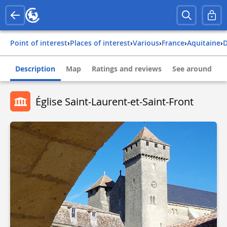
Point of interest
›
Places of interest
›
Various
›
france
›
aquitaine
›
Description
Map
Ratings and reviews
See around
Église Saint-Laurent-et-Saint-Front