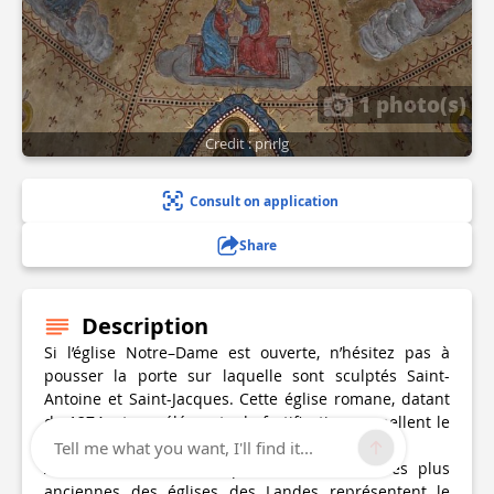
1 photo(s)
Credit : pnrlg
Consult on application
Share
Description
Si l’église Notre–Dame est ouverte, n’hésitez pas à
pousser la porte sur laquelle sont sculptés Saint-
Antoine et Saint-Jacques. Cette église romane, datant
de 1274, et ses éléments de fortification rappellent le
côté protecteur des églises.
Tell me what you want, I'll find it...
A l’intérieur, de belles peintures murales, les plus
anciennes des églises des Landes représentent le