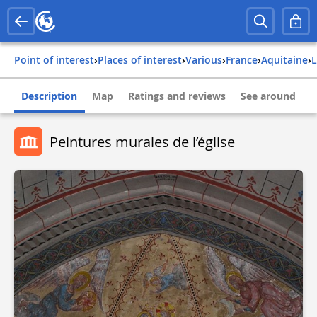
Point of interest
›
Places of interest
›
Various
›
france
›
aquitaine
›
Description
Map
Ratings and reviews
See around
Peintures murales de l’église