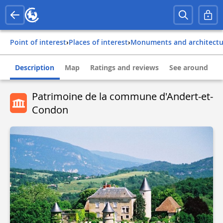
Point of interest
›
Places of interest
›
Monuments and architect
Description
Map
Ratings and reviews
See around
Patrimoine de la commune d'Andert-et-
Condon