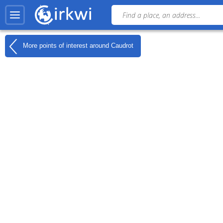
More points of interest around
Caudrot