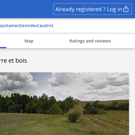
Already registered ? Log in
aquitaine
›
gironde
›
caudrot
Map
Ratings and reviews
re et bois