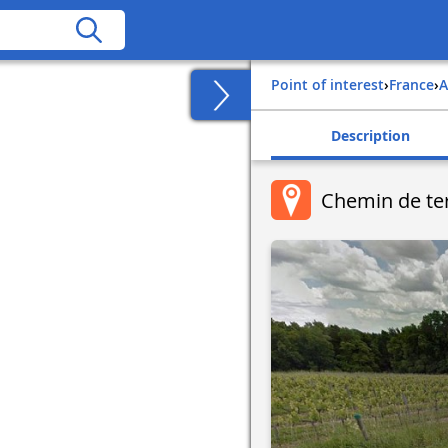
Point of interest
›
france
›
Description
Chemin de ter