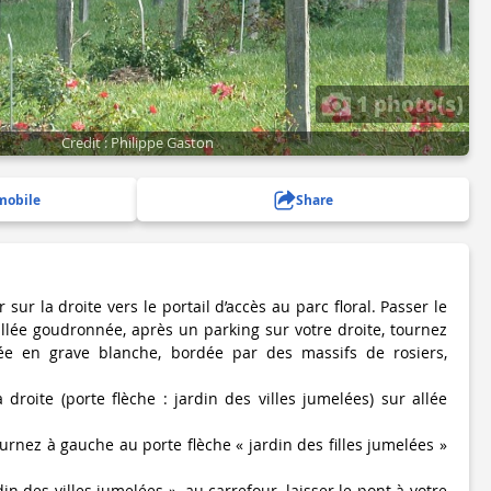
1 photo(s)
Credit : Philippe Gaston
mobile
Share
 sur la droite vers le portail d’accès au parc floral. Passer le
allée goudronnée, après un parking sur votre droite, tournez
ée en grave blanche, bordée par des massifs de rosiers,
droite (porte flèche : jardin des villes jumelées) sur allée
urnez à gauche au porte flèche « jardin des filles jumelées »
din des villes jumelées », au carrefour, laisser le pont à votre