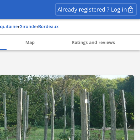
Already registered ? Log in
aquitaine
›
gironde
›
bordeaux
Map
Ratings and reviews