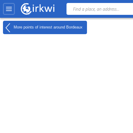
More points of interest around
Bordeaux