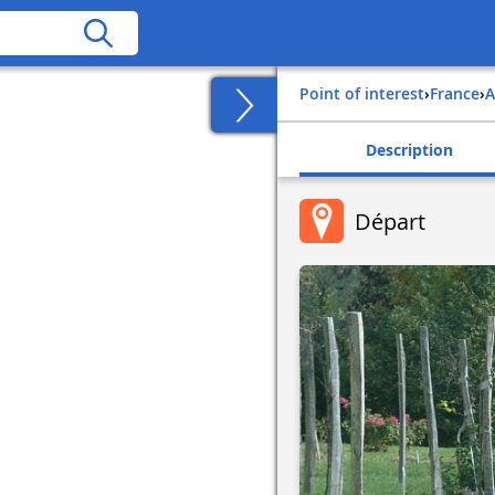
Point of interest
›
france
›
Description
Départ