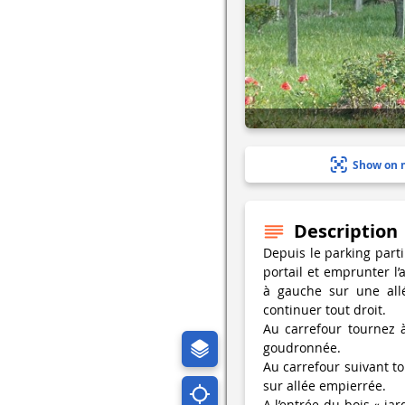
Show on 
Description
Depuis le parking partir
portail et emprunter l’
à gauche sur une all
continuer tout droit.
Au carrefour tournez à 
goudronnée.
Au carrefour suivant to
sur allée empierrée.
A l’entrée du bois « jar