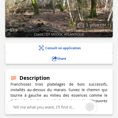
1 photo(s)
Credit : OT MEDOC ATLANTIQUE
Consult on application
Share
Description
Franchissez trois platelages de bois successifs,
installés au-dessus du marais. Suivez le chemin qui
tourne à gauche au milieu des essences comme le
chêne, boulot, l’ajonc et le houx. A gauche, découvrez
des iris des marais.
Tell me what you want, I'll find it...