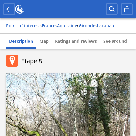
Point of interest
›
france
›
aquitaine
›
gironde
›
lacanau
Description
Map
Ratings and reviews
See around
Etape 8