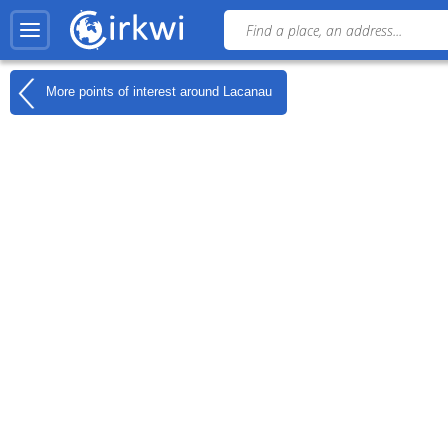
More points of interest around
Lacanau