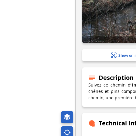
Show on 
Description
Suivez ce chemin d’1m
chênes et pins compos
chemin, une première 
Technical I