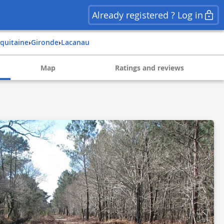
Already registered ? Log in
aquitaine
›
gironde
›
lacanau
Map
Ratings and reviews