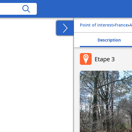
Point of interest
›
france
›
Description
Etape 3