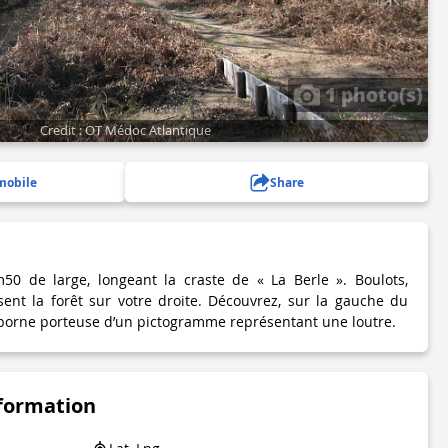
1 photo(s)
Credit : OT Médoc Atlantique
mobile
Share
50 de large, longeant la craste de « La Berle ». Boulots,
ent la forêt sur votre droite. Découvrez, sur la gauche du
borne porteuse d’un pictogramme représentant une loutre.
nformation