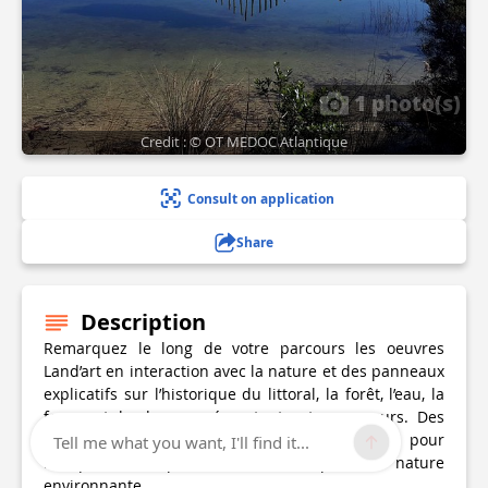
1 photo(s)
Credit : © OT MEDOC Atlantique
Consult on application
Share
Description
Remarquez le long de votre parcours les oeuvres
Land’art en interaction avec la nature et des panneaux
explicatifs sur l’historique du littoral, la forêt, l’eau, la
faune et la dune agrémentent votre parcours. Des
bancs sont également à votre disposition pour
Tell me what you want, I'll find it...
marquer des pauses et contempler la nature
environnante.