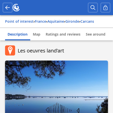
Point of interest
›
france
›
aquitaine
›
gironde
›
carcans
Description
Map
Ratings and reviews
See around
Les oeuvres land'art