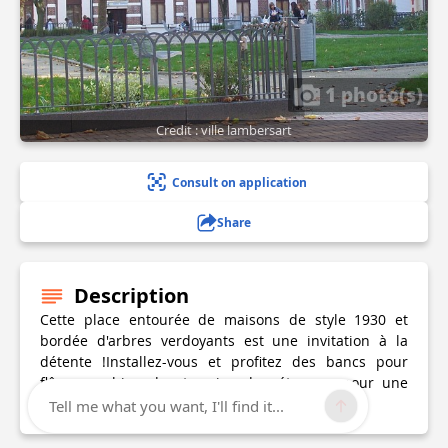
1 photo(s)
Credit : ville lambersart
Consult on application
Share
Description
Cette place entourée de maisons de style 1930 et
bordée d'arbres verdoyants est une invitation à la
détente !Installez-vous et profitez des bancs pour
flâner ou bien des terrains de pétanque pour une
belle partie en famille ou entre ami.
Tell me what you want, I'll find it...