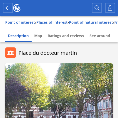
Point of interest
›
Places of interest
›
Point of natural interest
›
f
Description
Map
Ratings and reviews
See around
Place du docteur martin