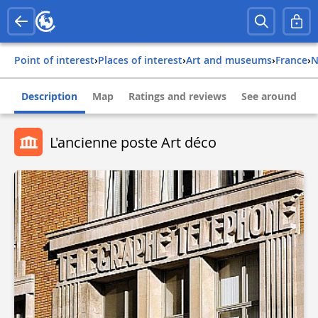
Point of interest
›
Places of interest
›
Art and museums
›
france
›
Description
Map
Ratings and reviews
See around
L'ancienne poste Art déco