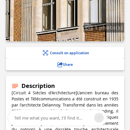
1 photo(s)
Consult on application
Share
Description
[Circuit 4 Siècles d'Architecture]L'ancien bureau des
Postes et Télécommunications a été construit en 1935
par l'architecte Delannoy. Transformé dans les années
2000 en un ensemble de logements de standing, il
marie son élégance Art Déco ( pan coupé, briques
Tell me what you want, I'll find it...
jaunes et orangées, porte en fer forgé, couronnement
du pignon) à une discrète touche architecturale