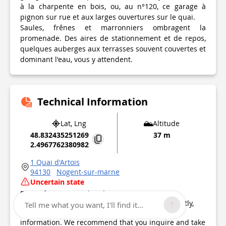
à la charpente en bois, ou, au n°120, ce garage à
pignon sur rue et aux larges ouvertures sur le quai.
Saules, frênes et marronniers ombragent la
promenade. Des aires de stationnement et de repos,
quelques auberges aux terrasses souvent couvertes et
dominant l'eau, vous y attendent.
Technical Information
Lat, Lng
Altitude
48.832435251269
37 m
2.4967762380982
1 Quai d'Artois
94130
Nogent-sur-marne
Uncertain state
Point of Interest updated on
01/01/1970
This point of interest hasn't been updated recently,
Tell me what you want, I'll find it...
which could compromise the reliability of this
information. We recommend that you inquire and take