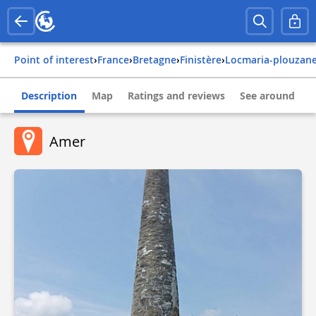
Point of interest
›
france
›
bretagne
›
finistère
›
locmaria-plouzan
Description
Map
Ratings and reviews
See around
Amer