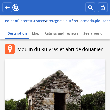
Point of interest
›
france
›
bretagne
›
finistère
›
locmaria-plouzan
Description
Map
Ratings and reviews
See around
Moulin du Ru Vras et abri de douanier