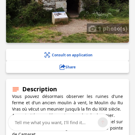
1 photo(s)
Consult on application
Share
Description
Vous pouvez désormais observer les ruines d'une
ferme et d'un ancien moulin à vent, le Moulin du Ru
Vras où vécut un meunier jusqu'à la fin du XIXè siècle.
A proximité, vous découvrirez un abri de douanier.
La falaise abrupte offre un panorama exceptionnel sur
Tell me what you want, I'll find it...
l'anse de Bertheaume, le goulet de Brest et la pointe
de Camaret.