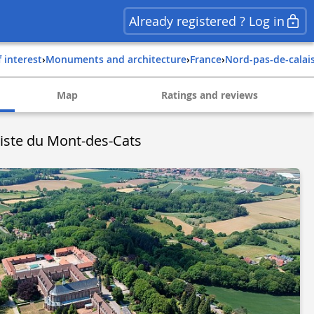
Already registered ? Log in
f interest
›
Monuments and architecture
›
france
›
nord-pas-de-calai
Map
Ratings and reviews
iste du Mont-des-Cats