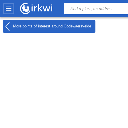
More points of interest around
Godewaersvelde