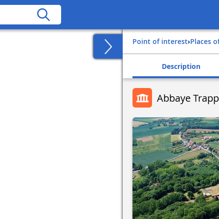
Point of interest
›
Places o
Description
Abbaye Trapp