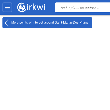
More points of interest around
Saint-Martin-Des-Plains