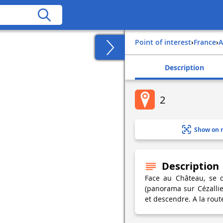
Point of interest
›
france
›
Description
2
Show on 
Description
Face au Château, se d
(panorama sur Cézalli
et descendre. A la rout