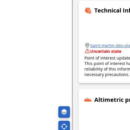
Technical I
Saint-martin-des-pl
Uncertain state
Point of Interest upda
This point of interest
reliability of this inf
necessary precautions. 
Altimetric p