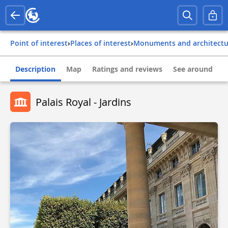
Point of interest
›
Places of interest
›
Monuments and architect
Description
Map
Ratings and reviews
See around
Palais Royal - Jardins