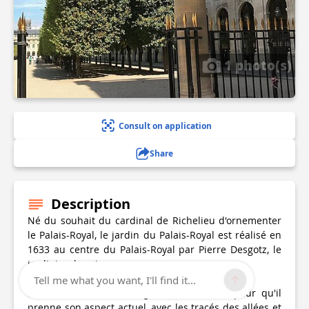
1 photo(s)
Consult on application
Share
Description
Né du souhait du cardinal de Richelieu d'ornementer
le Palais-Royal, le jardin du Palais-Royal est réalisé en
1633 au centre du Palais-Royal par Pierre Desgotz, le
jardinier du roi.
Tell me what you want, I'll find it...
Il faudra attendre le règne de Charles X pour qu'il
prenne son aspect actuel, avec les tracés des allées et