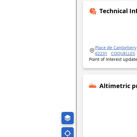
Technical I
Place de Cantorbery
62231
COQUELLES
Point of Interest upda
Altimetric p