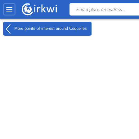
More points of interest around
Coquelles