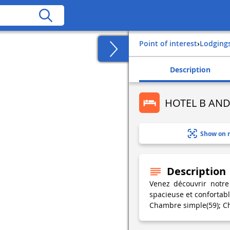
Point of interest
›
Lodging
Description
HOTEL B AND
Show on 
Description
Venez découvrir notr
spacieuse et confortab
Chambre simple(59); Ch