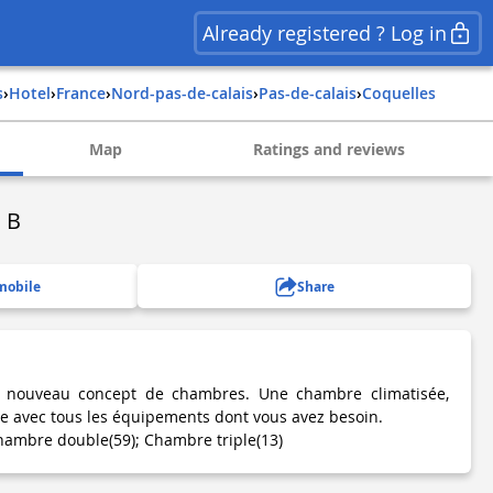
Already registered ? Log in
s
›
Hotel
›
france
›
nord-pas-de-calais
›
pas-de-calais
›
coquelles
Map
Ratings and reviews
 B
mobile
Share
e nouveau concept de chambres. Une chambre climatisée,
le avec tous les équipements dont vous avez besoin.
ambre double(59); Chambre triple(13)