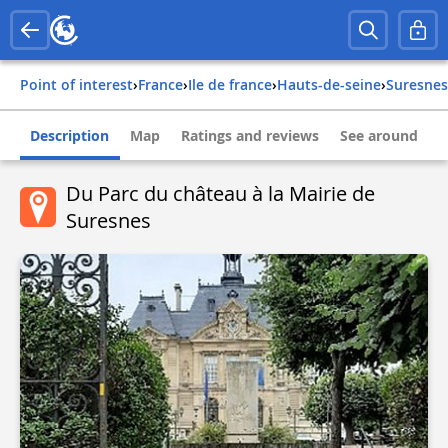
Point of interest
›
france
›
ile de france
›
hauts-de-seine
›
suresnes
Description
Map
Ratings and reviews
See around
Du Parc du château à la Mairie de
Suresnes