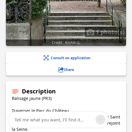
1 photo(s)
Credit : KHAN G.
Consult on application
Share
Description
Balisage jaune (PR3)
Traverser le Parc du Château.
Sortir du parc en empruntant à droite la rue de Saint
Tell me what you want, I'll find it...
Cloud , puis à droite l’allée de Longchamp qui rejoint
la Seine.