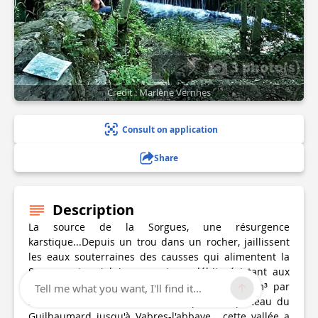
3 photo(s)
Credit : Marlène Vernhes
Consult on application
Share
Description
La source de la Sorgues, une résurgence
karstique...Depuis un trou dans un rocher, jaillissent
les eaux souterraines des causses qui alimentent la
Sorgues et qui lui assurent un débit résistant aux
périodes de sécheresse (débit moyen de 7 m³ par
Tell me what you want, I'll find it...
seconde). Cette rivière court du pied du plateau du
Guilhaumard jusqu'à Vabres-l'abbaye, cette vallée a