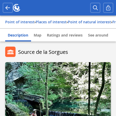
Point of interest
›
Places of interest
›
Point of natural interest
›
f
Description
Map
Ratings and reviews
See around
Source de la Sorgues