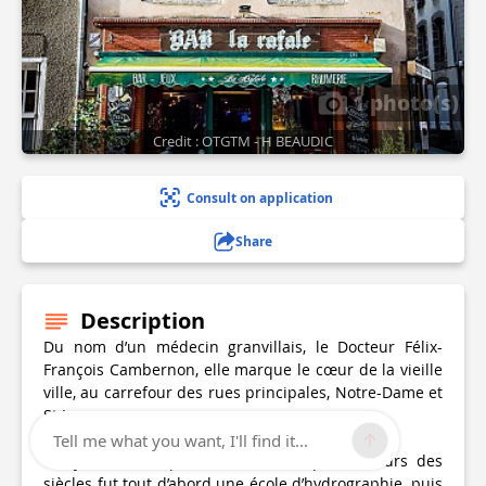
1 photo(s)
Credit : OTGTM - H BEAUDIC
Consult on application
Share
Description
Du nom d’un médecin granvillais, le Docteur Félix-
François Cambernon, elle marque le cœur de la vieille
ville, au carrefour des rues principales, Notre-Dame et
St Jean.
Tell me what you want, I'll find it...
On y trouve l’Espace Cambernon qui au cours des
siècles fut tout d’abord une école d’hydrographie, puis