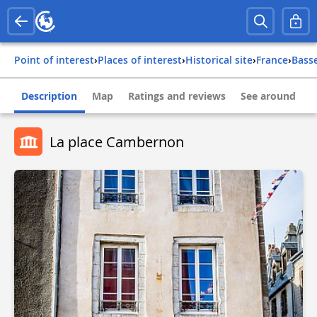
Point of interest
›
Places of interest
›
Historical site
›
france
›
bas
Description
Map
Ratings and reviews
See around
La place Cambernon