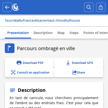
Tour
›
Walk
›
france
›
alsace
›
haut-rhin
›
mulhouse
Presentation
Description
Map
Steps
Points of inter
Parcours ombragé en ville
Download PDF
Download GPX
Consult on application
Share
Description
En tant de canicule, nous cherchons principalement
de l'ombre ou des endroits frais. C'est pour cela que
ce circuit a été créé.