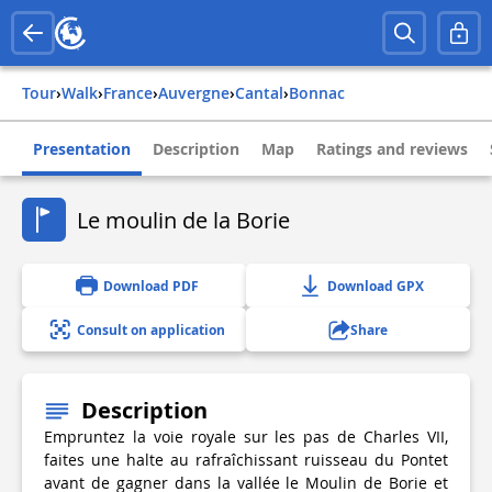
Tour
›
Walk
›
france
›
auvergne
›
cantal
›
bonnac
Presentation
Description
Map
Ratings and reviews
Le moulin de la Borie
Download PDF
Download GPX
Consult on application
Share
Description
Empruntez la voie royale sur les pas de Charles VII,
faites une halte au rafraîchissant ruisseau du Pontet
avant de gagner dans la vallée le Moulin de Borie et