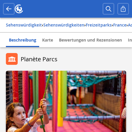
Sehenswürdigkeit
›
Sehenswürdigkeiten
›
Freizeitparks
›
france
›
Beschreibung
Karte
Bewertungen und Rezensionen
I
Planète Parcs