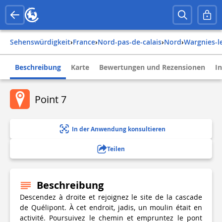
Sehenswürdigkeit
›
france
›
nord-pas-de-calais
›
nord
›
wargnies-l
Beschreibung
Karte
Bewertungen und Rezensionen
I
Point 7
In der Anwendung konsultieren
Teilen
Beschreibung
Descendez à droite et rejoignez le site de la cascade
de Quélipont. À cet endroit, jadis, un moulin était en
activité. Poursuivez le chemin et empruntez le pont