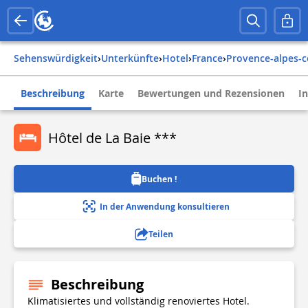
Sehenswürdigkeit
›
Unterkünfte
›
Hotel
›
france
›
provence-alpes-c
Beschreibung
Karte
Bewertungen und Rezensionen
I
Hôtel de La Baie ***
Buchen !
In der Anwendung konsultieren
Teilen
Beschreibung
Klimatisiertes und vollständig renoviertes Hotel.