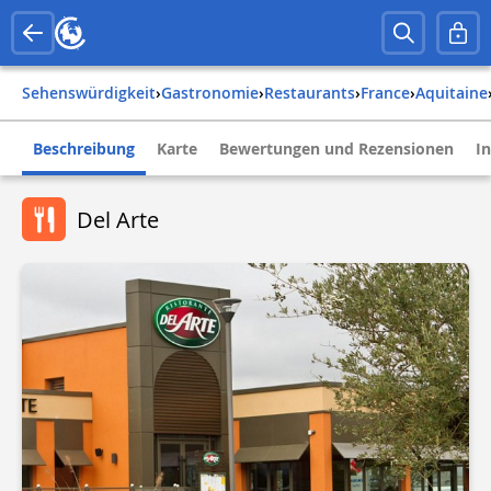
Sehenswürdigkeit
›
Gastronomie
›
Restaurants
›
france
›
aquitaine
Beschreibung
Karte
Bewertungen und Rezensionen
I
Del Arte