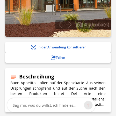
4 photo(s)
In der Anwendung konsultieren
Teilen
Beschreibung
Buon Appetito! Italien auf der Speisekarte. Aus seinen
Ursprüngen schöpfend und auf der Suche nach den
besten Produkten bietet Del Arte eine
Geschmackspalette mit den warmen Farben Italiens:
feine Wurstwaren, Aromaten, Pasta, Pizzas, Antipasti...
Sag mir, was du willst, ich finde es...