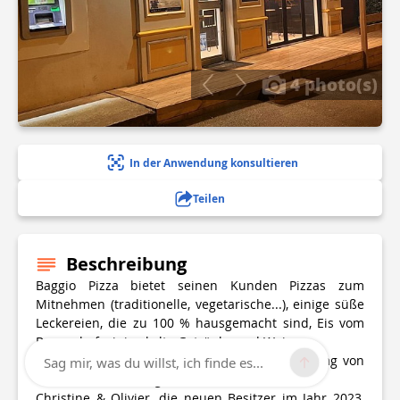
4 photo(s)
In der Anwendung konsultieren
Teilen
Beschreibung
Baggio Pizza bietet seinen Kunden Pizzas zum
Mitnehmen (traditionelle, vegetarische...), einige süße
Leckereien, die zu 100 % hausgemacht sind, Eis vom
Bauernhof, einige kalte Getränke und Wein.
Die Pizzeria ist abends von Dienstag bis Sonntag von
Sag mir, was du willst, ich finde es...
18:00 bis 22:00 Uhr geöffnet.
Christine & Olivier, die neuen Besitzer im Jahr 2023,