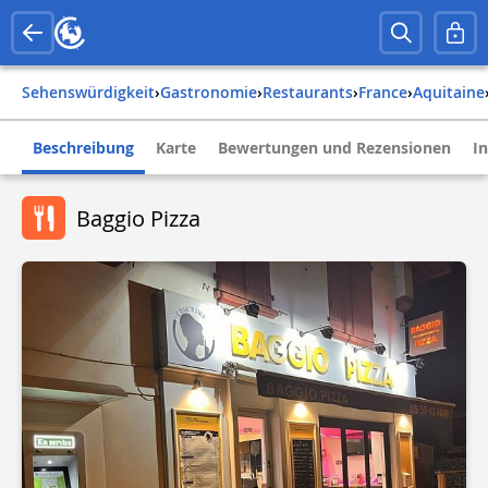
Sehenswürdigkeit
›
Gastronomie
›
Restaurants
›
france
›
aquitaine
Beschreibung
Karte
Bewertungen und Rezensionen
I
Baggio Pizza