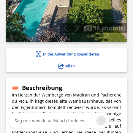
10 photo(s)
In der Anwendung konsultieren
Teilen
Beschreibung
Im Herzen der Weinberge von Madiran und Pacherenc
du Vic-Bilh liegt dieses alte Weinbauernhaus, das von
den Eigentümern komplett renoviert wurde. Es vereint
traditionelles Design und Komfort. Nur wenige
Kilometer von der Genossenschaftskellerei Crouseilles
Sag mir, was du willst, ich finde es...
und dem Dorf Madiran entfernt, gehen Sie auf
Entdeckungsreise und lernen Sie diese berühmten