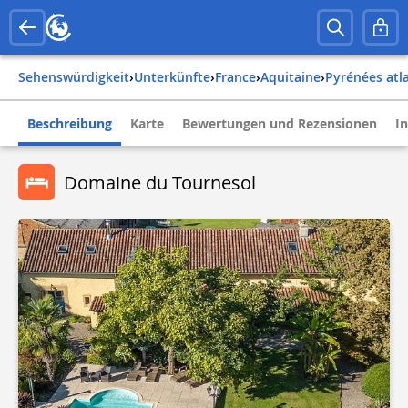
Sehenswürdigkeit
›
Unterkünfte
›
france
›
aquitaine
›
pyrénées atl
Beschreibung
Karte
Bewertungen und Rezensionen
I
Domaine du Tournesol