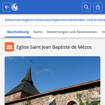
Sehenswürdigkeit
›
Sehenswürdigkeiten
›
Denkmäler und Archit
Beschreibung
Karte
Bewertungen und Rezensionen
I
Eglise Saint Jean Baptiste de Mézos