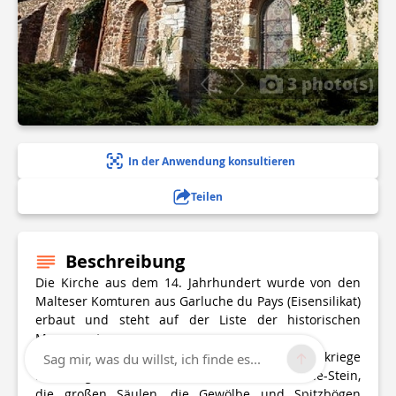
3 photo(s)
In der Anwendung konsultieren
Teilen
Beschreibung
Die Kirche aus dem 14. Jahrhundert wurde von den
Malteser Komturen aus Garluche du Pays (Eisensilikat)
erbaut und steht auf der Liste der historischen
Monumente.
Das Mittelschiff (das während der Religionskriege
Sag mir, was du willst, ich finde es...
nicht abgerissen wurde), der Chor aus Garluche-Stein,
die großen Säulen, die Gewölbe und Spitzbögen