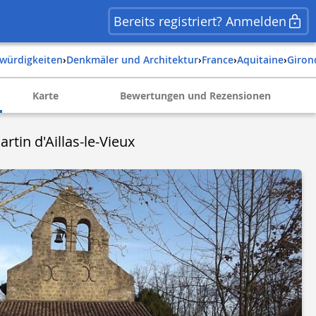
Bereits registriert? Anmelden
swürdigkeiten
›
Denkmäler und Architektur
›
france
›
aquitaine
›
giro
Karte
Bewertungen und Rezensionen
artin d'Aillas-le-Vieux