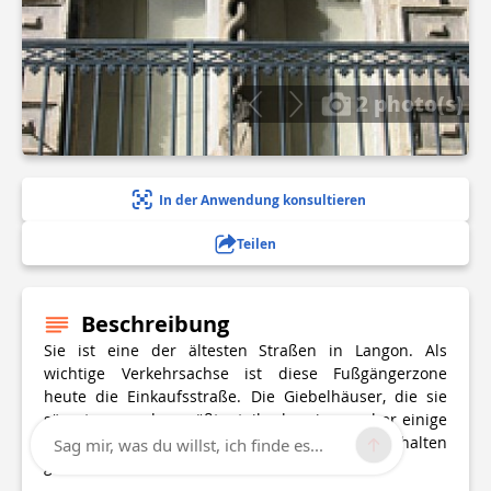
2 photo(s)
In der Anwendung konsultieren
Teilen
Beschreibung
Sie ist eine der ältesten Straßen in Langon. Als
wichtige Verkehrsachse ist diese Fußgängerzone
heute die Einkaufsstraße. Die Giebelhäuser, die sie
säumten, wurden größtenteils abgerissen, aber einige
Fassaden aus der Zeit sind dennoch erhalten
Sag mir, was du willst, ich finde es...
geblieben.