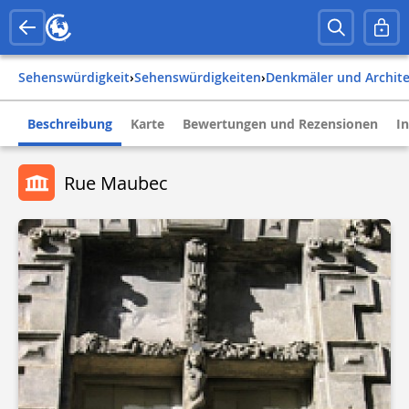
Sehenswürdigkeit
›
Sehenswürdigkeiten
›
Denkmäler und Archit
Beschreibung
Karte
Bewertungen und Rezensionen
I
Rue Maubec