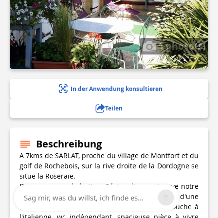
1 photo(s)
In der Anwendung konsultieren
Teilen
Beschreibung
A 7kms de SARLAT, proche du village de Montfort et du
golf de Rochebois, sur la rive droite de la Dordogne se
situe la Roseraie.
Dans une grande batisse Périgordine, se trouve notre
gite""Montfort"" pour 2/4 personnes composé d'une
Sag mir, was du willst, ich finde es...
chambre avec lit en 160, 1 salle d'eau avec douche à
l'italienne, wc indépendant, spacieuse pièce à vivre