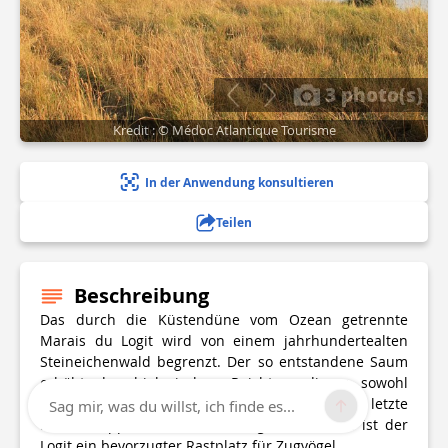
3 photo(s)
Kredit : © Médoc Atlantique Tourisme
In der Anwendung konsultieren
Teilen
Beschreibung
Das durch die Küstendüne vom Ozean getrennte
Marais du Logit wird von einem jahrhundertealten
Steineichenwald begrenzt. Der so entstandene Saum
erhöht den biologischen Reichtum dieses sowohl
milden als auch brackigen Milieus. Als letzte
Sag mir, was du willst, ich finde es...
Küstenetappe vor der Mündung der Gironde ist der
Logit ein bevorzugter Rastplatz für Zugvögel