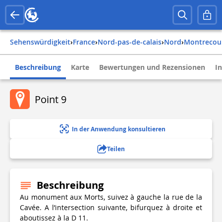
Sehenswürdigkeit
›
france
›
nord-pas-de-calais
›
nord
›
montrecou
Beschreibung
Karte
Bewertungen und Rezensionen
I
Point 9
In der Anwendung konsultieren
Teilen
Beschreibung
Au monument aux Morts, suivez à gauche la rue de la
Cavée. A l’intersection suivante, bifurquez à droite et
aboutissez à la D 11.