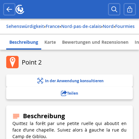
Sehenswürdigkeit
›
france
›
nord-pas-de-calais
›
nord
›
fourmies
Beschreibung
Karte
Bewertungen und Rezensionen
I
Point 2
In der Anwendung konsultieren
Teilen
Beschreibung
Quittez la forêt par une petite ruelle qui aboutit en
face d’une chapelle. Suivez alors à gauche la rue du
Camp de Giblou.