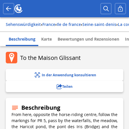
Sehenswürdigkeit
›
france
›
ile de france
›
seine-saint-denis
›
la c
Beschreibung
Karte
Bewertungen und Rezensionen
I
To the Maison Glissant
In der Anwendung konsultieren
Teilen
Beschreibung
From here, opposite the horse-riding centre, follow the
markings for PR 5, pass by the waterfalls, the meadow,
the Haricot pond, the pont des Iris (Bridge) and the