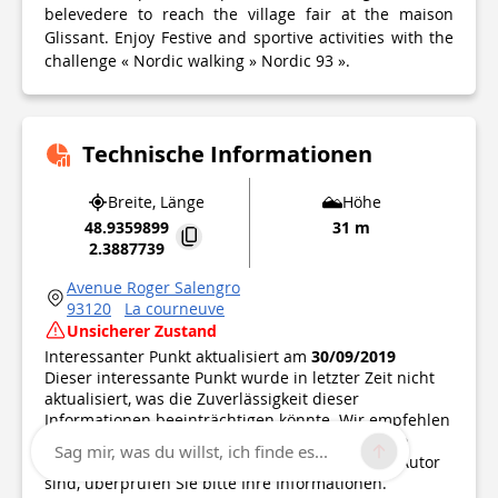
belevedere to reach the village fair at the maison
Glissant. Enjoy Festive and sportive activities with the
challenge « Nordic walking » Nordic 93 ».
Technische Informationen
Breite, Länge
Höhe
48.9359899
31 m
2.3887739
Avenue Roger Salengro
93120
La courneuve
Unsicherer Zustand
Interessanter Punkt aktualisiert am
30/09/2019
Dieser interessante Punkt wurde in letzter Zeit nicht
aktualisiert, was die Zuverlässigkeit dieser
Informationen beeinträchtigen könnte. Wir empfehlen
Ihnen, sich zu informieren und alle notwendigen
Sag mir, was du willst, ich finde es...
Vorsichtsmaßnahmen zu treffen. Wenn Sie der Autor
sind, überprüfen Sie bitte Ihre Informationen.