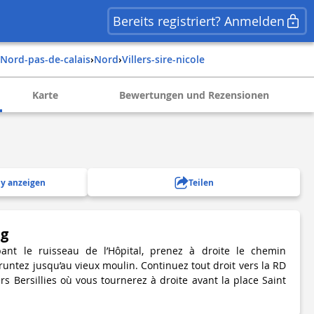
Bereits registriert? Anmelden
nord-pas-de-calais
›
nord
›
villers-sire-nicole
Karte
Bewertungen und Rezensionen
y anzeigen
Teilen
ng
ant le ruisseau de l’Hôpital, prenez à droite le chemin
ntez jusqu’au vieux moulin. Continuez tout droit vers la RD
s Bersillies où vous tournerez à droite avant la place Saint