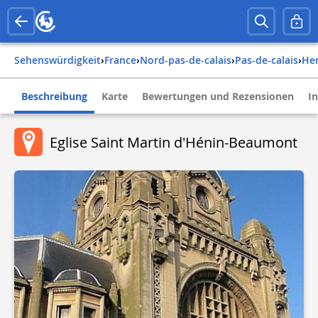
Sehenswürdigkeit
›
france
›
nord-pas-de-calais
›
pas-de-calais
›
h
Beschreibung
Karte
Bewertungen und Rezensionen
I
Eglise Saint Martin d'Hénin-Beaumont