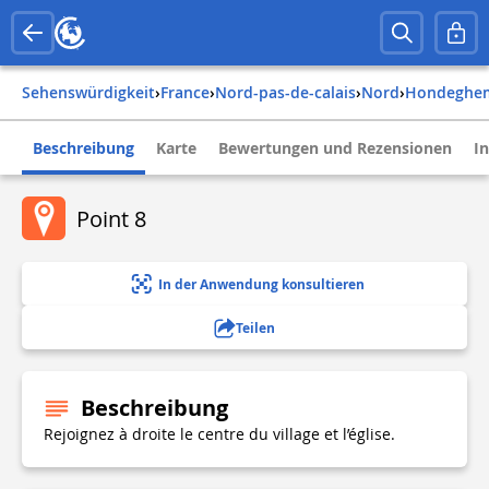
Sehenswürdigkeit
›
france
›
nord-pas-de-calais
›
nord
›
hondeghe
Beschreibung
Karte
Bewertungen und Rezensionen
I
Point 8
In der Anwendung konsultieren
Teilen
Beschreibung
Rejoignez à droite le centre du village et l’église.